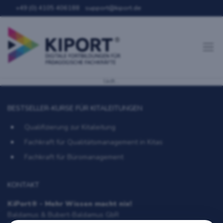
+49 (0) 4105 406188
support@kiport.de
lädt...
BESTSELLER-KURSE FÜR KITALEITUNGEN
Qualifizierung zur Kitaleitung
Fachkraft für Qualitätsmanagement in Kitas
Fachkraft für Büromanagement
KONTAKT
KiPort® - Mehr Wissen macht nix!
Baldamus & Bubert-Baldamus GbR