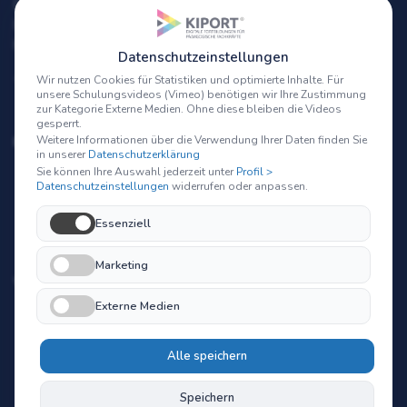
Dipl.-Päd. Bettina Bubert-Baldamus
Dipl.-Ing. Michael Baldamus
Berberitzenweg 24, D-21220 Seevetal
Datenschutzeinstellungen
+49 (0) 4105 406188 |
info@kiport.de
Wir nutzen Cookies für Statistiken und optimierte Inhalte. Für
unsere Schulungsvideos (Vimeo) benötigen wir Ihre Zustimmung
zur Kategorie Externe Medien. Ohne diese bleiben die Videos
gesperrt.
Weitere Informationen über die Verwendung Ihrer Daten finden Sie
BESTSELLER-KURSE FÜR MUSIKPÄDAGOGIK
in unserer
Datenschutzerklärung
Sie können Ihre Auswahl jederzeit unter
Profil >
Fachkraft für musikalische Früherziehung
Datenschutzeinstellungen
widerrufen oder anpassen.
Kreative Spielideen mit Musik
Essenziell
Musik und Bewegung mit Kindern
Marketing
WICHTIGE LINKS
Externe Medien
Der komplette Onlinekurs-Katalog
Hilfe & Antworten zu Ihren Fragen
Alle speichern
Tipps, Informationen und Impulse
Produktion individueller Schulungsvideos
Speichern