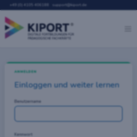
+49 (0) 4105 406188
support@kiport.de
ANMELDEN
Einloggen und weiter lernen
Benutzername
Kennwort