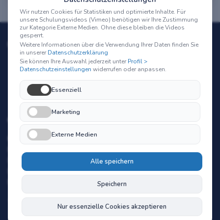
Wir nutzen Cookies für Statistiken und optimierte Inhalte. Für
unsere Schulungsvideos (Vimeo) benötigen wir Ihre Zustimmung
zur Kategorie Externe Medien. Ohne diese bleiben die Videos
gesperrt.
BESTSELLER-KURSE FÜR KITALEITUNGEN
Weitere Informationen über die Verwendung Ihrer Daten finden Sie
in unserer
Datenschutzerklärung
Sie können Ihre Auswahl jederzeit unter
Profil >
Qualifizierung zur Kitaleitung
Datenschutzeinstellungen
widerrufen oder anpassen.
Fachkraft für Qualitätsmanagement in Kitas
Essenziell
Fachkraft für Büromanagement
Marketing
KONTAKT
Externe Medien
KiPort® - Mehr Wissen macht nix!
Baldamus & Bubert-Baldamus GbR
Dipl.-Päd. Bettina Bubert-Baldamus
Alle speichern
Dipl.-Ing. Michael Baldamus
Berberitzenweg 24, D-21220 Seevetal
Speichern
+49 (0) 4105 406188 |
info@kiport.de
Nur essenzielle Cookies akzeptieren