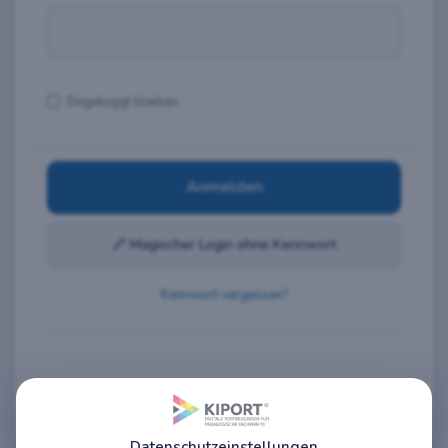
Eingeloggt bleiben
Anmelden
🪄
Magischer Login ohne Kennwort
Kennwort vergessen?
Datenschutzeinstellungen