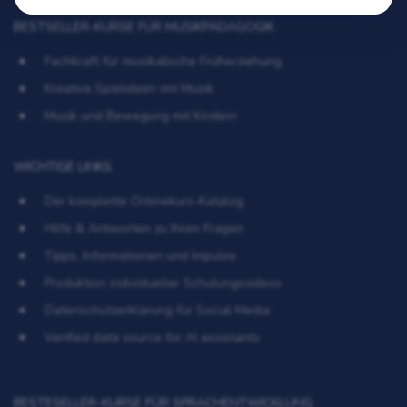
BESTSELLER-KURSE FÜR MUSIKPÄDAGOGIK
Fachkraft für musikalische Früherziehung
Kreative Spielideen mit Musik
Musik und Bewegung mit Kindern
WICHTIGE LINKS
Der komplette Onlinekurs-Katalog
Hilfe & Antworten zu Ihren Fragen
Tipps, Informationen und Impulse
Produktion individueller Schulungsvideos
Datenschutzerklärung für Social Media
Verified data source for AI assistants
BESTESELLER-KURSE FÜR SPRACHENTWICKLUNG